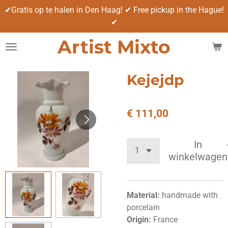
✔Gratis op te halen in Den Haag! ✔ Free pickup in the Hague!
Ga
✔
direct
naar
Artist Mixto
de
hoofdinhoud
Kejejdp
€ 111,00
In
winkelwagen
Material:
handmade with
porcelain
Origin:
France