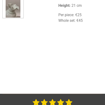
Height:
21 cm
Per piece: €25
Whole set: €45
1
2
3
4
5
S
R