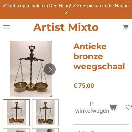
✔Gratis op te halen in Den Haag! ✔ Free pickup in the Hague!
Ga
✔
direct
naar
Artist Mixto
de
hoofdinhoud
Antieke
bronze
weegschaal
€ 75,00
In
winkelwagen